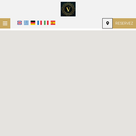
≡
RESERVEZ
ACCUEIL
EMPLACEMENT
HÉBERGEMENT
INSTALLATIONS
GALERIE